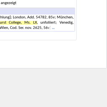
 angezeigt
e Zählung]; London, Add. 54782, 85v; München,
urst College, Ms. LX
, unfoliiert; Venedig,
 Wien, Cod. Ser. nov. 2625, 56v)