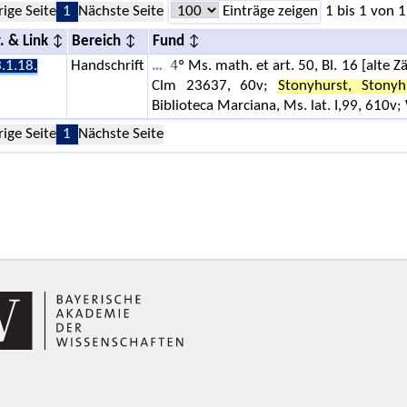
rige Seite
1
Nächste Seite
Einträge zeigen
1 bis 1 von 1
. & Link
Bereich
Fund
.1.18.
Handschrift
, 4º Ms. math. et art. 50, Bl. 16 [alt
Clm 23637, 60v;
Stonyhurst, Stonyh
Biblioteca Marciana, Ms. lat. I,99, 610v;
rige Seite
1
Nächste Seite