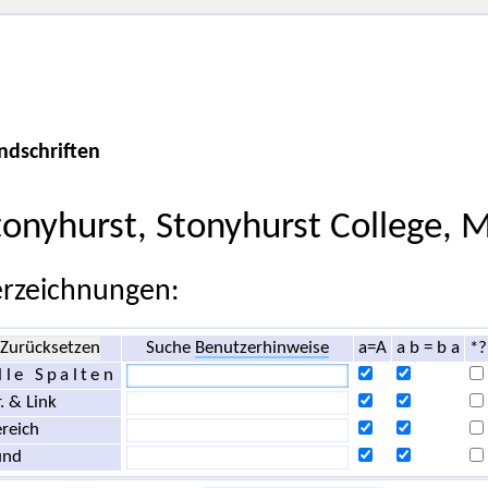
ndschriften
tonyhurst, Stonyhurst College, M
rzeichnungen:
Zurücksetzen
Suche
Benutzerhinweise
a=A
a b = b a
*?
lle Spalten
. & Link
reich
und