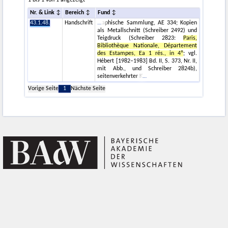
1 bis 1 von 1 angezeigt
Nr. & Link
Bereich
Fund
43.1.48.
Handschrift
aphische Sammlung, AE 334; Kopien
als Metallschnitt (Schreiber 2492) und
Teigdruck (Schreiber 2823:
Paris,
Bibliothèque Nationale, Département
des Estampes, Ea 1 rés., in 4º
; vgl.
Hébert [1982–1983] Bd. II, S. 373, Nr. II,
mit Abb., und Schreiber 2824b),
seitenverkehrter K
Vorige Seite
1
Nächste Seite