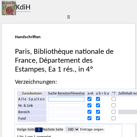
KdiH
☰
Handschriften
Paris, Bibliothèque nationale de
France, Département des
Estampes, Ea 1 rés., in 4º
Verzeichnungen:
Zurücksetzen
Suche
Benutzerhinweise
a=A
a b = b a
*?
Zellinhalt w
Alle Spalten
Nr. & Link
Bereich
Fund
Vorige Seite
1
Nächste Seite
Einträge zeigen