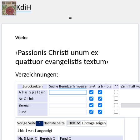
KdiH
☰
Werke
›Passionis Christi unum ex
quattuor evangelistis textum‹
Verzeichnungen:
Zurücksetzen
Suche
Benutzerhinweise
a=A
a b = b a
*?
Zellinhalt w
Alle Spalten
Nr. & Link
Bereich
Fund
Vorige Seite
1
Nächste Seite
Einträge zeigen
1 bis 1 von 1 angezeigt
Nr. & Link
Bereich
Fund