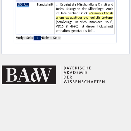
103.9.1.
Handschrift
. Er zeigt die Misshandlung Christi und
Judas’ Rückgabe der Silberlinge. Auch
im lateinischen Druck
›Passionis Christi
unum ex quattuor evangelistis textum‹
(Straßburg: Heinrich Knobloch 1506,
VD16 B 4690) ist dieser Holzschnitt
enthalten, gesetzt als Teil
Vorige Seite
1
Nächste Seite