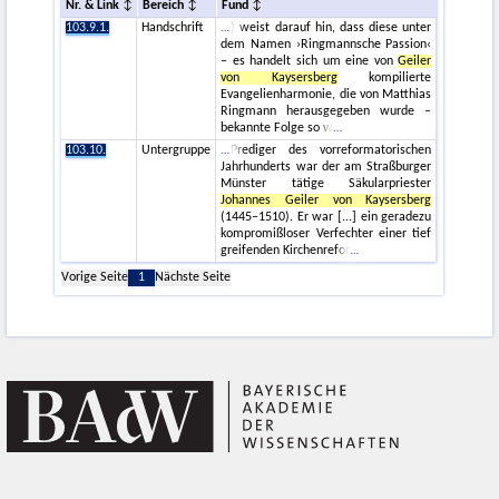
Nr. & Link
Bereich
Fund
103.9.1.
Handschrift
) weist darauf hin, dass diese unter
dem Namen ›Ringmannsche Passion‹
– es handelt sich um eine von
Geiler
von Kaysersberg
kompilierte
Evangelienharmonie, die von Matthias
Ringmann herausgegeben wurde –
bekannte Folge so w
103.10.
Untergruppe
Prediger des vorreformatorischen
Jahrhunderts war der am Straßburger
Münster tätige Säkularpriester
Johannes Geiler von Kaysersberg
(1445–1510). Er war [...] ein geradezu
kompromißloser Verfechter einer tief
greifenden Kirchenrefor
Vorige Seite
1
Nächste Seite