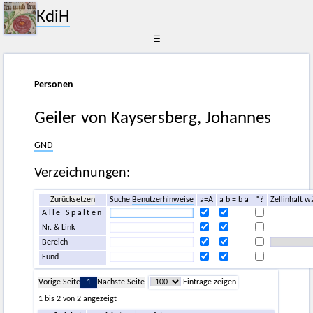
KdiH
☰
Personen
Geiler von Kaysersberg, Johannes
GND
Verzeichnungen:
Zurücksetzen
Suche
Benutzerhinweise
a=A
a b = b a
*?
Zellinhalt w
Alle Spalten
Nr. & Link
Bereich
Fund
Vorige Seite
1
Nächste Seite
Einträge zeigen
1 bis 2 von 2 angezeigt