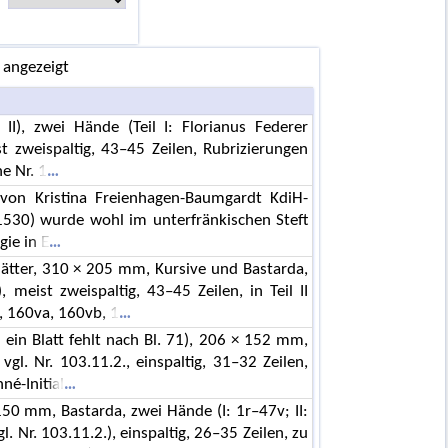
 angezeigt
l II), zwei Hände (Teil I: Florianus Federer
st zweispaltig, 43–45 Zeilen, Rubrizierungen
he Nr. 1
von Kristina Freienhagen-Baumgardt KdiH-
30) wurde wohl im unterfränkischen Steft
gie in E
lätter, 310 × 205 mm, Kursive und Bastarda,
), meist zweispaltig, 43–45 Zeilen, in Teil II
 160va, 160vb, 1
 ein Blatt fehlt nach Bl. 71), 206 × 152 mm,
, vgl. Nr. 103.11.2., einspaltig, 31–32 Zeilen,
né-Initial
150 mm, Bastarda, zwei Hände (I: 1r–47v; II:
vgl. Nr. 103.11.2.), einspaltig, 26–35 Zeilen, zu