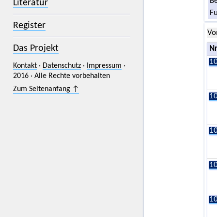
Be
Literatur
F
Register
Vo
Das Projekt
Nr
10
Kontakt
·
Datenschutz
·
Impressum
·
2016 · Alle Rechte vorbehalten
Zum Seitenanfang ↑
10
10
10
10