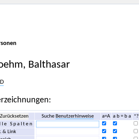
rsonen
oehm, Balthasar
D
rzeichnungen:
Zurücksetzen
Suche
Benutzerhinweise
a=A
a b = b a
*?
lle Spalten
. & Link