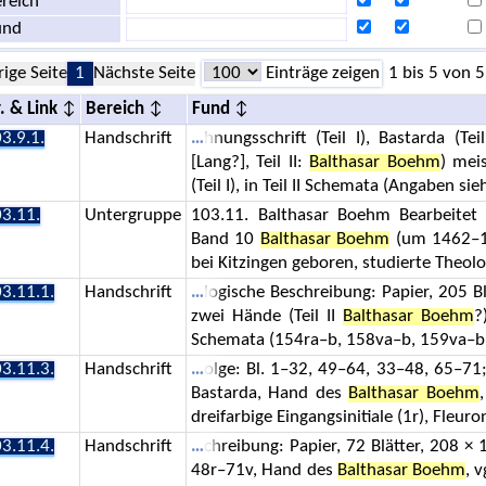
reich
und
rige Seite
1
Nächste Seite
Einträge zeigen
1 bis 5 von 5
. & Link
Bereich
Fund
3.9.1.
Handschrift
hnungsschrift (Teil I), Bastarda (Tei
[Lang?], Teil II:
Balthasar Boehm
) mei
(Teil I), in Teil II Schemata (Angaben sie
3.11.
Untergruppe
103.11. Balthasar Boehm Bearbeitet 
Band 10
Balthasar Boehm
(um 1462–15
bei Kitzingen geboren, studierte Theolo
3.11.1.
Handschrift
logische Beschreibung: Papier, 205 B
zwei Hände (Teil II
Balthasar Boehm
?
Schemata (154ra–b, 158va–b, 159va–b,
3.11.3.
Handschrift
olge: Bl. 1–32, 49–64, 33–48, 65–71;
Bastarda, Hand des
Balthasar Boehm
dreifarbige Eingangsinitiale (1r), Fleuron
3.11.4.
Handschrift
chreibung: Papier, 72 Blätter, 208 × 
48r–71v, Hand des
Balthasar Boehm
, 