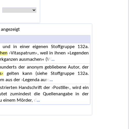
 angezeigt
und in einer eigenen Stoffgruppe 132a.
chen
›Vitaspatrum‹, weil in ihnen »Legenden
Werkganzen ausmachen« (W
hunderts der anonym gebliebene Autor, der
s‹
gelten kann (siehe Stoffgruppe 132a.
lem aus der ›Legenda aure
ustrierten Handschrift der ›Postille‹, wird ein
tet zumindest die Quellenangabe in der
u einem Mörder, d