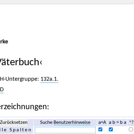
rke
Väterbuch‹
iH-Untergruppe:
132a.1.
D
rzeichnungen:
Zurücksetzen
Suche
Benutzerhinweise
a=A
a b = b a
*?
lle Spalten