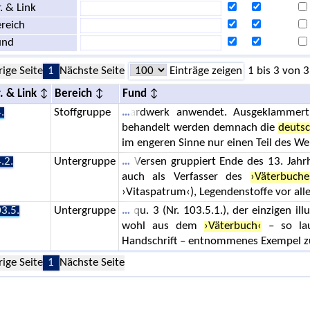
. & Link
reich
und
rige Seite
1
Nächste Seite
Einträge zeigen
1 bis 3 von 3
. & Link
Bereich
Fund
.
Stoffgruppe
ardwerk anwendet. Ausgeklammert 
behandelt werden demnach die
deuts
im engeren Sinne nur einen Teil des 
.2.
Untergruppe
Versen gruppiert Ende des 13. Jahr
auch als Verfasser des
›Väterbuche
›Vitaspatrum‹), Legendenstoffe vor al
3.5.
Untergruppe
qu. 3 (Nr. 103.5.1.), der einzigen ill
wohl aus dem
›Väterbuch‹
– so lau
Handschrift – entnommenes Exempel z
rige Seite
1
Nächste Seite