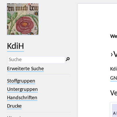
We
KdiH
›
🔎︎
_
(der Unterstrich) ist Platzhalter für
Erweiterte Suche
Kd
genau ein Zeichen.
%
(das Prozentzeichen) ist Platzhalter
GN
Stoffgruppen
für kein, ein oder mehr als ein
Zeichen.
Untergruppen
Ve
Handschriften
Drucke
A