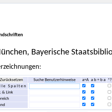
ndschriften
ünchen, Bayerische Staatsbibli
rzeichnungen:
Zurücksetzen
Suche
Benutzerhinweise
a=A
a b = b a
*?
lle Spalten
. & Link
reich
und