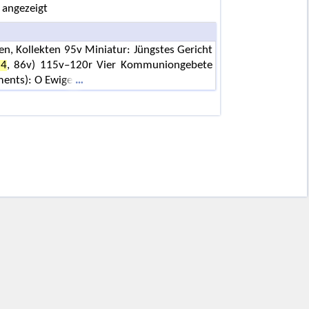
 angezeigt
tten, Kollekten 95v Miniatur: Jüngstes Gericht
84
, 86v) 115v–120r Vier Kommuniongebete
ments): O Ewige