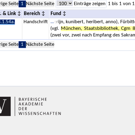
rige Seite
1
Nächste Seite
Einträge zeigen
1 bis 1 von 1
. & Link
Bereich
Fund
.1.54a.
Handschrift
erijn, kunibert, heribert, anno), Fürbi
(vgl.
München, Staatsbibliothek, Cgm 
(zwei vor, zwei nach Empfang des Sakra
rige Seite
1
Nächste Seite