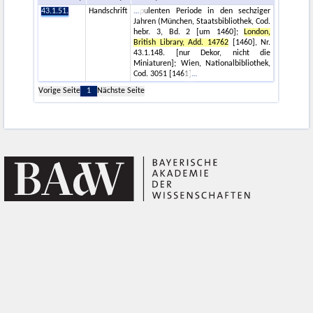
43.1.51.
Handschrift
pulenten Periode in den sechziger
Jahren (München, Staatsbibliothek, Cod.
hebr. 3, Bd. 2 [um 1460];
London,
British Library, Add. 14762
[1460], Nr.
43.1.148. [nur Dekor, nicht die
Miniaturen]; Wien, Nationalbibliothek,
Cod. 3051 [1461]
Vorige Seite
1
Nächste Seite