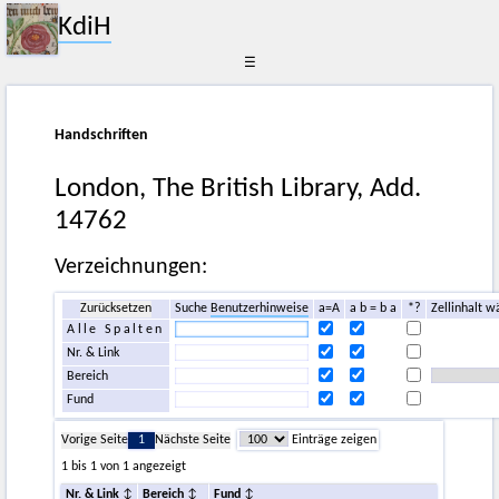
KdiH
☰
Handschriften
London, The British Library, Add.
14762
Verzeichnungen:
Zurücksetzen
Suche
Benutzerhinweise
a=A
a b = b a
*?
Zellinhalt w
Alle Spalten
Nr. & Link
Bereich
Fund
Vorige Seite
1
Nächste Seite
Einträge zeigen
1 bis 1 von 1 angezeigt
Nr. & Link
Bereich
Fund