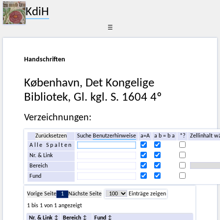
KdiH
☰
Handschriften
København, Det Kongelige
Bibliotek, Gl. kgl. S. 1604 4º
Verzeichnungen:
Zurücksetzen
Suche
Benutzerhinweise
a=A
a b = b a
*?
Zellinhalt w
Alle Spalten
Nr. & Link
Bereich
Fund
Vorige Seite
1
Nächste Seite
Einträge zeigen
1 bis 1 von 1 angezeigt
Nr. & Link
Bereich
Fund