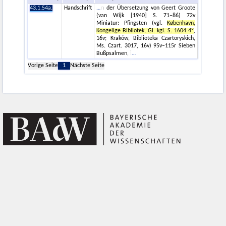
43.1.54a.
Handschrift
n der Übersetzung von Geert Groote
(van Wijk [1940] S. 71–86) 72v
Miniatur: Pfingsten (vgl.
København,
Kongelige Bibliotek, Gl. kgl. S. 1604 4º
,
16v; Kraków, Biblioteka Czartoryskich,
Ms. Czart. 3017, 16v) 95v–115r Sieben
Bußpsalmen, i
Vorige Seite
1
Nächste Seite