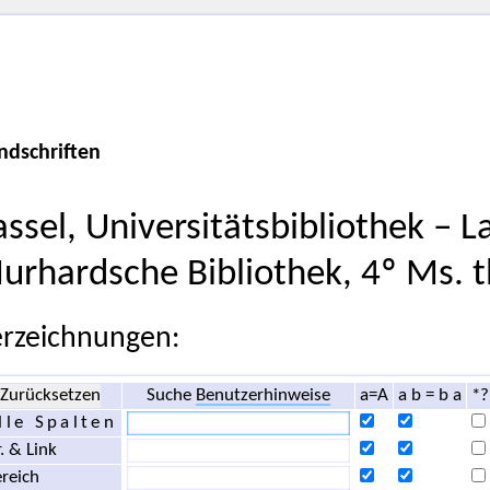
ndschriften
assel, Universitätsbibliothek – 
urhardsche Bibliothek, 4º Ms. t
rzeichnungen:
Zurücksetzen
Suche
Benutzerhinweise
a=A
a b = b a
*?
lle Spalten
. & Link
reich