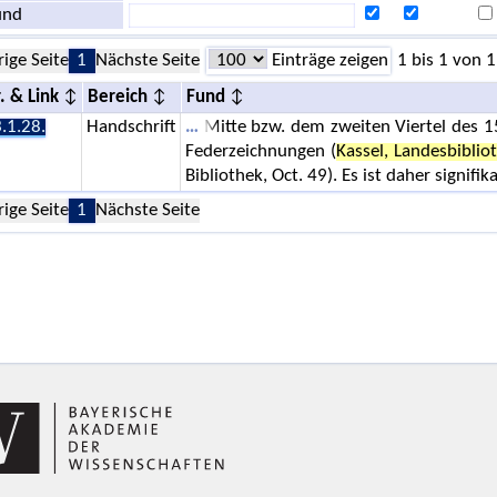
und
rige Seite
1
Nächste Seite
Einträge zeigen
1 bis 1 von 1
. & Link
Bereich
Fund
.1.28.
Handschrift
Mitte bzw. dem zweiten Viertel des 15
Federzeichnungen (
Kassel, Landesbiblio
Bibliothek, Oct. 49). Es ist daher signifik
rige Seite
1
Nächste Seite