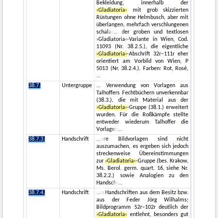
Bekleidung, innerhalb der
›Gladiatoria‹
mit grob skizzierten
Rüstungen ohne Helmbusch, aber mit
überlangen, mehrfach verschlungenen
schalar
der groben und textlosen
›Gladiatoria‹-Variante in Wien, Cod.
11093 (Nr. 38.2.5.), die eigentliche
›Gladiatoria‹
-Abschrift 32r–111r eher
orientiert am Vorbild von Wien, P
5013 (Nr. 38.2.4.). Farben: Rot, Rosé,
38.7.
Untergruppe
Verwendung von Vorlagen aus
Talhoffers Fechtbüchern unverkennbar
(38.3.), die mit Material aus der
›Gladiatoria‹
-Gruppe (38.1.) erweitert
wurden. Für die Roßkämpfe stellte
entweder wiederum Talhoffer die
Vorlagen
38.7.3.
Handschrift
are Bildvorlagen sind nicht
auszumachen, es ergeben sich jedoch
streckenweise Übereinstimmungen
zur
›Gladiatoria‹
-Gruppe (bes. Krakow,
Ms. Berol. germ. quart. 16, siehe Nr.
38.2.2.) sowie Analogien zu den
Handschr
38.7.4.
Handschrift
n Handschriften aus dem Besitz bzw.
aus der Feder Jörg Wilhalms;
Bildprogramm 52r–102r deutlich der
›Gladiatoria‹
entlehnt, besonders gut