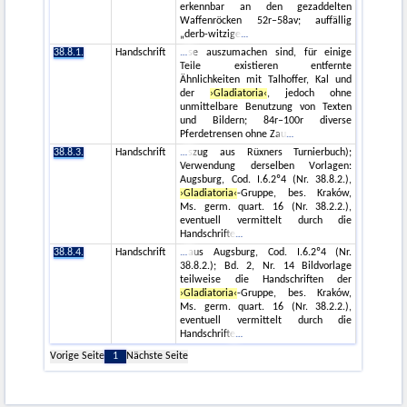
erkennbar an den gezaddelten
Waffenröcken 52r–58av; auffällig
„derb-witzige
38.8.1.
Handschrift
se auszumachen sind, für einige
Teile existieren entfernte
Ähnlichkeiten mit Talhoffer, Kal und
der
›Gladiatoria‹
, jedoch ohne
unmittelbare Benutzung von Texten
und Bildern; 84r–100r diverse
Pferdetrensen ohne Zau
38.8.3.
Handschrift
szug aus Rüxners Turnierbuch);
Verwendung derselben Vorlagen:
Augsburg, Cod. I.6.2º4 (Nr. 38.8.2.),
›Gladiatoria‹
-Gruppe, bes. Kraków,
Ms. germ. quart. 16 (Nr. 38.2.2.),
eventuell vermittelt durch die
Handschrifte
38.8.4.
Handschrift
aus Augsburg, Cod. I.6.2º4 (Nr.
38.8.2.); Bd. 2, Nr. 14 Bildvorlage
teilweise die Handschriften der
›Gladiatoria‹
-Gruppe, bes. Kraków,
Ms. germ. quart. 16 (Nr. 38.2.2.),
eventuell vermittelt durch die
Handschrifte
Vorige Seite
1
Nächste Seite