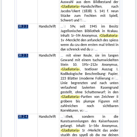
Auswahl aus dem Bildbestand der
›Gladiatoria‹
-Handschriften, nach
Jacobs/Ukert (1838) S. 141 f. neun
Stücke zum Fechten mit Spieß,
Schwert und Ta
38.2.2.
Handschrift
iz 59v, seit 1945 im Besitz
Jagellonischen Bibliothek in Krakau.
Inhalt: 1r–59r Anonymus,
›Gladiatoria‹
1v ›Merckcht den anfanckch des spiess
wenn du czu dem ersten mal tritest in
dye schrenck vnd du an
38.2.3.
Handschrift
mit einer Keule, sie im langen
Gewand mit einem tuchumwickelten
Stein 10. 195r–212v Anonymus,
›Gladiatoria‹
, textloser Auszug I.
Kodikologische Beschreibung: Papier,
223 Blätter (moderne Foliierung mi
Linie begrenzten und nach unten
verlaufend lavierten Rasengrund
gestellt, ohne Schattenwurf; in den
›Gladiatoria‹
-Partien von Zeichner II
gröbere bis plumpe Figuren mit
zahlreichen noch sichtbaren
Korrekturen, von
38.2.4.
Handschrift
iothek, sondern in die
Kunstsammlungen des Kaiserhauses
gelangt. Inhalt: 1r–56v Anonymus,
›Gladiatoria‹
1r ›Merkcht das ander
stuckh des spyeß ob dw nw deinen