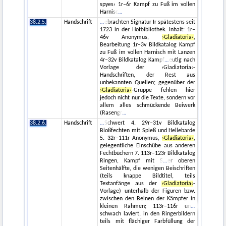
spyes‹ 1r–6r Kampf zu Fuß im vollen
Harnisc
38.2.5.
Handschrift
ebrachten Signatur Ir spätestens seit
1723 in der Hofbibliothek. Inhalt: 1r–
46v Anonymus,
›Gladiatoria‹
,
Bearbeitung 1r–3v Bildkatalog Kampf
zu Fuß im vollen Harnisch mit Lanzen
4r–32v Bildkatalog Kampf
eutig nach
Vorlage der ›Gladiatoria‹-
Handschriften, der Rest aus
unbekannten Quellen; gegenüber der
›Gladiatoria‹
-Gruppe fehlen hier
jedoch nicht nur die Texte, sondern vor
allem alles schmückende Beiwerk
(Rasengr
38.2.6.
Handschrift
Schwert 4. 29r–31v Bildkatalog
Bloßfechten mit Spieß und Hellebarde
5. 32r–111r Anonymus,
›Gladiatoria‹
,
gelegentliche Einschübe aus anderen
Fechtbüchern 7. 113r–123r Bildkatalog
Ringen, Kampf mit S
er oberen
Seitenhälfte, die wenigen Beischriften
(teils knappe Bildtitel, teils
Textanfänge aus der
›Gladiatoria‹
-
Vorlage) unterhalb der Figuren bzw.
zwischen den Beinen der Kämpfer in
kleinen Rahmen; 113r–116r un
schwach laviert, in den Ringerbildern
teils mit flächiger Farbfüllung der