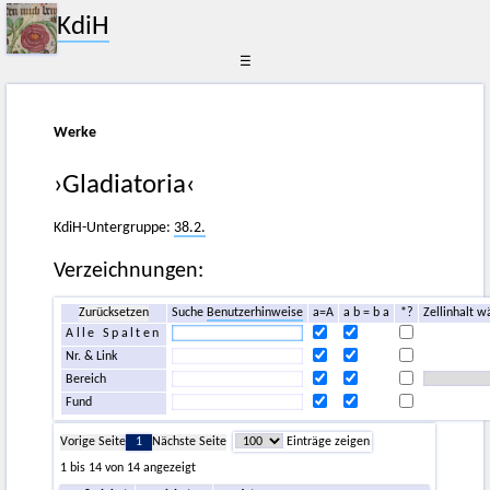
KdiH
☰
Werke
›Gladiatoria‹
KdiH-Untergruppe:
38.2.
Verzeichnungen:
Zurücksetzen
Suche
Benutzerhinweise
a=A
a b = b a
*?
Zellinhalt w
Alle Spalten
Nr. & Link
Bereich
Fund
Vorige Seite
1
Nächste Seite
Einträge zeigen
1 bis 14 von 14 angezeigt