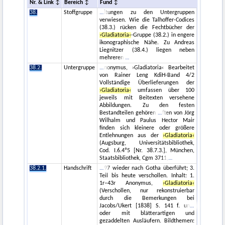
Nr. & Link
Bereich
Fund
38.
Stoffgruppe
itungen zu den Untergruppen
verwiesen. Wie die Talhoffer-Codices
(38.3.) rücken die Fechtbücher der
›Gladiatoria‹
-Gruppe (38.2.) in engere
ikonographische Nähe. Zu Andreas
Liegnitzer (38.4.) liegen neben
mehreren
38.2.
Untergruppe
nonymus, ›Gladiatoria‹ Bearbeitet
von Rainer Leng KdiH-Band 4/2
Vollständige Überlieferungen der
›Gladiatoria‹
umfassen über 100
jeweils mit Beitexten versehene
Abbildungen. Zu den festen
Bestandteilen gehören
ften von Jörg
Wilhalm und Paulus Hector Mair
finden sich kleinere oder größere
Entlehnungen aus der
›Gladiatoria‹
(Augsburg, Universitätsbibliothek,
Cod. I.6.4º5 [Nr. 38.7.3.], München,
Staatsbibliothek, Cgm 3711,
38.2.1.
Handschrift
97 wieder nach Gotha überführt; 3.
Teil bis heute verschollen. Inhalt: 1.
1r–43r Anonymus,
›Gladiatoria‹
(Verschollen, nur rekonstruierbar
durch die Bemerkungen bei
Jacobs/Ukert [1838] S. 141 f. un
oder mit blätterartigen und
gezaddelten Ausläufern. Bildthemen: