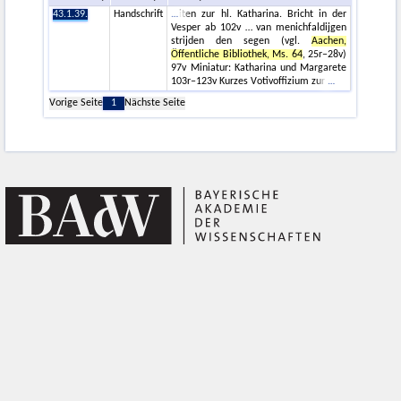
43.1.39.
Handschrift
iten zur hl. Katharina. Bricht in der
Vesper ab 102v … van menichfaldijgen
strijden den segen (vgl.
Aachen,
Öffentliche Bibliothek, Ms. 64
, 25r–28v)
97v Miniatur: Katharina und Margarete
103r–123v Kurzes Votivoffizium zur
Vorige Seite
1
Nächste Seite