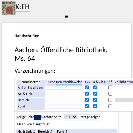
KdiH
☰
Handschriften
Aachen, Öffentliche Bibliothek,
Ms. 64
Verzeichnungen:
Zurücksetzen
Suche
Benutzerhinweise
a=A
a b = b a
*?
Zellinhalt w
Alle Spalten
Nr. & Link
Bereich
Fund
Vorige Seite
1
Nächste Seite
Einträge zeigen
1 bis 1 von 1 angezeigt
Nr. & Link
Bereich
Fund