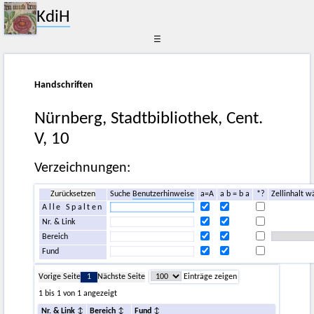
KdiH
☰
Handschriften
Nürnberg, Stadtbibliothek, Cent.
V, 10
Verzeichnungen:
Zurücksetzen
Suche
Benutzerhinweise
a=A
a b = b a
*?
Zellinhalt w
Alle Spalten
Nr. & Link
Bereich
Fund
Vorige Seite
1
Nächste Seite
Einträge zeigen
1 bis 1 von 1 angezeigt
Nr. & Link
Bereich
Fund