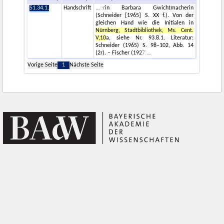
51.34.1.
Handschrift
erin Barbara Gwichtmacherin
(Schneider [1965] S. XX f.). Von der
gleichen Hand wie die Initialen in
Nürnberg, Stadtbibliothek, Ms. Cent.
V,10
a, siehe Nr. 93.8.1. Literatur:
Schneider (1965) S. 98–102, Abb. 14
(2r). – Fischer (1927)
Vorige Seite
1
Nächste Seite