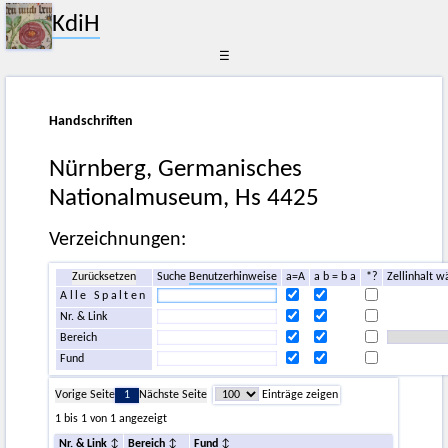
KdiH
☰
Handschriften
Nürnberg, Germanisches
Nationalmuseum, Hs 4425
Verzeichnungen:
Zurücksetzen
Suche
Benutzerhinweise
a=A
a b = b a
*?
Zellinhalt w
Alle Spalten
Nr. & Link
Bereich
Fund
Vorige Seite
1
Nächste Seite
Einträge zeigen
1 bis 1 von 1 angezeigt
Nr. & Link
Bereich
Fund