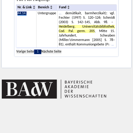
1 bis 1 von 1 angezeigt
Nr. & Link
Bereich
Fund
44.14.
Untergruppe
, demútikait, barmherzikait); vgl.
Fechter (1997) S. 120–126; Schmidt
(2003) S. 142–145, Abb. 98. –
Heidelberg, Universitätsbibliothek,
Cod. Pal. germ. 205
, Mitte 15.
Jahrhundert, Schwaben
(Miller/zimmermann [2005] S. 78–
81), enthält Kommuniongebete (Ps.-
Vorige Seite
1
Nächste Seite