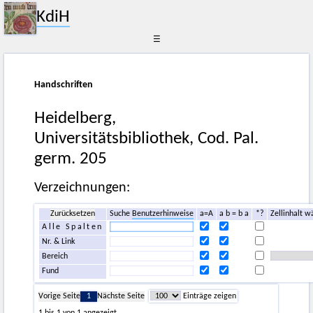
KdiH
☰
Handschriften
Heidelberg,
Universitätsbibliothek, Cod. Pal.
germ. 205
Verzeichnungen:
Zurücksetzen
Suche
Benutzerhinweise
a=A
a b = b a
*?
Zellinhalt w
Alle Spalten
Nr. & Link
Bereich
Fund
Vorige Seite
1
Nächste Seite
Einträge zeigen