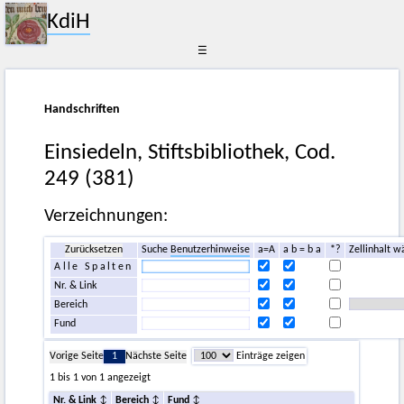
KdiH
☰
Handschriften
Einsiedeln, Stiftsbibliothek, Cod.
249 (381)
Verzeichnungen:
Zurücksetzen
Suche
Benutzerhinweise
a=A
a b = b a
*?
Zellinhalt w
Alle Spalten
Nr. & Link
Bereich
Fund
Vorige Seite
1
Nächste Seite
Einträge zeigen
1 bis 1 von 1 angezeigt
Nr. & Link
Bereich
Fund