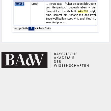
51.24.b.
Druck
deren Text – früher gelegentlich Georg
von Gengenbach zugeschrieben – der
Einsiedelner Handschrift
249/381
folgt;
hinzu kommt ein Anhang mit den zwei
Engelweihbullen Leos VIII. und Pius’ II.,
zwei Antiphone
Vorige Seite
1
Nächste Seite