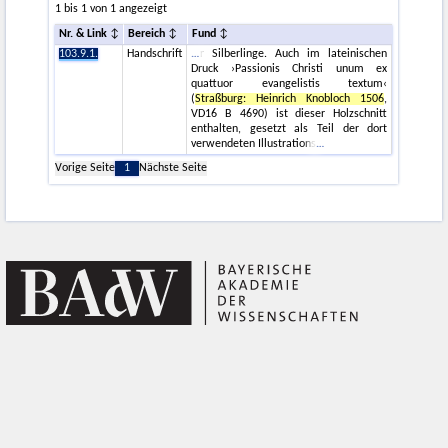
1 bis 1 von 1 angezeigt
Nr. & Link
Bereich
Fund
103.9.1.
Handschrift
r Silberlinge. Auch im lateinischen
Druck ›Passionis Christi unum ex
quattuor evangelistis textum‹
(
Straßburg: Heinrich Knobloch 1506
,
VD16 B 4690) ist dieser Holzschnitt
enthalten, gesetzt als Teil der dort
verwendeten Illustrations
Vorige Seite
1
Nächste Seite