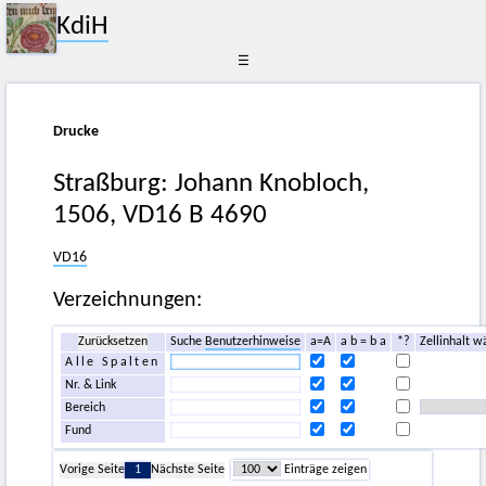
KdiH
☰
Drucke
Straßburg: Johann Knobloch,
1506, VD16 B 4690
VD16
Verzeichnungen:
Zurücksetzen
Suche
Benutzerhinweise
a=A
a b = b a
*?
Zellinhalt w
Alle Spalten
Nr. & Link
Bereich
Fund
Vorige Seite
1
Nächste Seite
Einträge zeigen