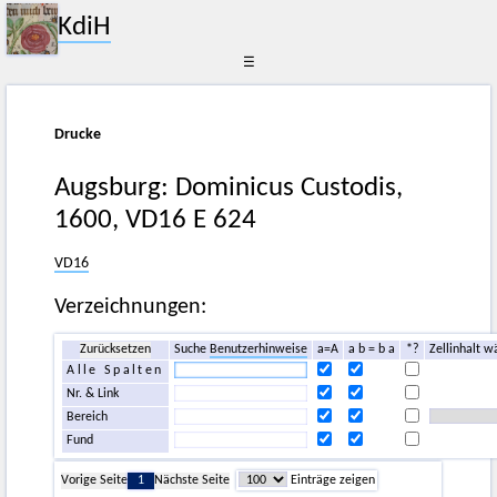
KdiH
☰
Drucke
Augsburg: Dominicus Custodis,
1600, VD16 E 624
VD16
Verzeichnungen:
Zurücksetzen
Suche
Benutzerhinweise
a=A
a b = b a
*?
Zellinhalt w
Alle Spalten
Nr. & Link
Bereich
Fund
Vorige Seite
1
Nächste Seite
Einträge zeigen