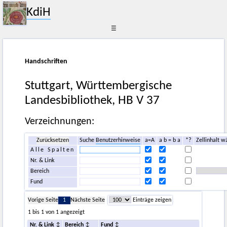
KdiH
☰
Handschriften
Stuttgart, Württembergische
Landesbibliothek, HB V 37
Verzeichnungen:
Zurücksetzen
Suche
Benutzerhinweise
a=A
a b = b a
*?
Zellinhalt w
Alle Spalten
Nr. & Link
Bereich
Fund
Vorige Seite
1
Nächste Seite
Einträge zeigen
1 bis 1 von 1 angezeigt
Nr. & Link
Bereich
Fund