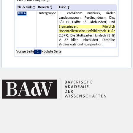
1 bis 1 von 1 angezeigt
Nr. & Link
Bereich
Fund
100.4.
Untergruppe
. enthalten: Innsbruck, Tiroler
Landesmuseum Ferdinandeum, Dip.
583 (2. Hälfte 16. Jahrhundert) und
Sigmaringen, Fürstlich
Hohenzollern’sche Hofbibliothek, H 67
(1579). Die Stuttgarter Handschrift HB
V 37 blieb unbebildert. Dieselbe
Bildauswahl und Komposition
Vorige Seite
1
Nächste Seite