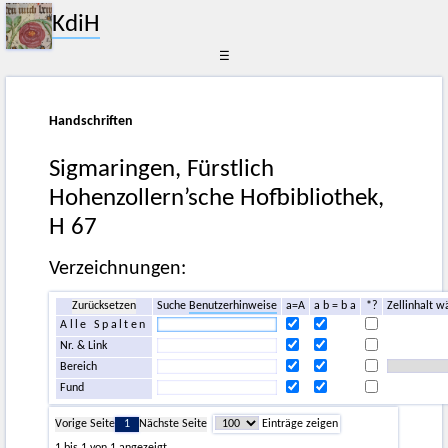
KdiH
☰
Handschriften
Sigmaringen, Fürstlich
Hohenzollern’sche Hofbibliothek,
H 67
Verzeichnungen:
Zurücksetzen
Suche
Benutzerhinweise
a=A
a b = b a
*?
Zellinhalt w
Alle Spalten
Nr. & Link
Bereich
Fund
Vorige Seite
1
Nächste Seite
Einträge zeigen