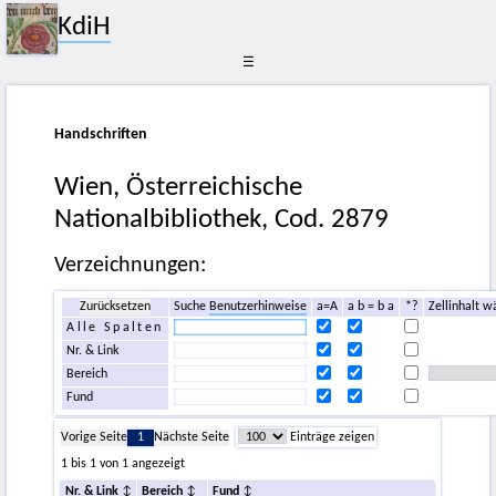
KdiH
☰
Handschriften
Wien, Österreichische
Nationalbibliothek, Cod. 2879
Verzeichnungen:
Zurücksetzen
Suche
Benutzerhinweise
a=A
a b = b a
*?
Zellinhalt w
Alle Spalten
Nr. & Link
Bereich
Fund
Vorige Seite
1
Nächste Seite
Einträge zeigen
1 bis 1 von 1 angezeigt
Nr. & Link
Bereich
Fund