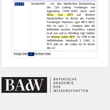
62a.2.8.
Handschrift
10v). Den identischen Besitzeintrag
des Carl Ludwig Fernberger von
Eggenberg (1569–1635) weist auch
Wien, Cod. 2879
auf. Weitere
Handschriften im Besitz der Familie
Fernberger: München, Cgm 4871–4873,
hier im Cgm 48
gelangten über die
Bibliothek Joachim Enzmillers, zuletzt
Graf von und zu Windhag (vgl. Exlibris
im
Wiener Codex 2879
, 1v) 1784 in die
Hofbibliothek. Menhardt 2 (1961, S.
877) gibt an, der Codex sei im Besitz
des Job
Vorige Seite
1
Nächste Seite