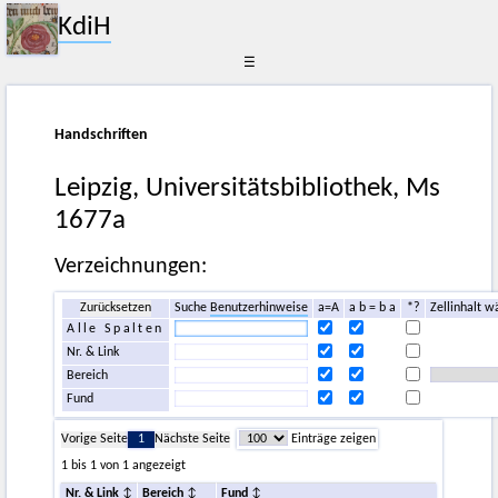
KdiH
☰
Handschriften
Leipzig, Universitätsbibliothek, Ms
1677a
Verzeichnungen:
Zurücksetzen
Suche
Benutzerhinweise
a=A
a b = b a
*?
Zellinhalt w
Alle Spalten
Nr. & Link
Bereich
Fund
Vorige Seite
1
Nächste Seite
Einträge zeigen
1 bis 1 von 1 angezeigt
Nr. & Link
Bereich
Fund