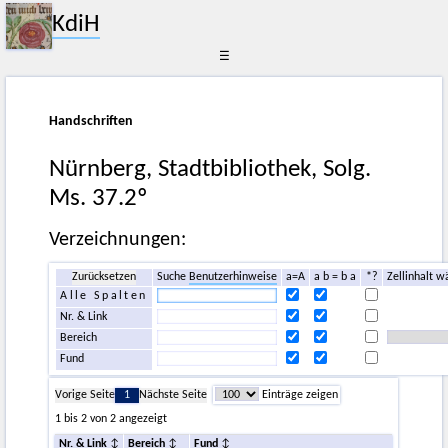
KdiH
☰
Handschriften
Nürnberg, Stadtbibliothek, Solg.
Ms. 37.2º
Verzeichnungen:
Zurücksetzen
Suche
Benutzerhinweise
a=A
a b = b a
*?
Zellinhalt w
Alle Spalten
Nr. & Link
Bereich
Fund
Vorige Seite
1
Nächste Seite
Einträge zeigen
1 bis 2 von 2 angezeigt
Nr. & Link
Bereich
Fund