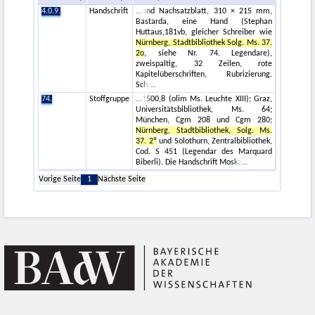
4.0.9.
Handschrift
und Nachsatzblatt, 310 × 215 mm,
Bastarda, eine Hand (Stephan
Huttaus,181vb, gleicher Schreiber wie
Nürnberg, Stadtbibliothek Solg. Ms. 37.
2o
, siehe Nr. 74. Legendare),
zweispaltig, 32 Zeilen, rote
Kapitelüberschriften, Rubrizierung.
Schr
74.
Stoffgruppe
1500,8 (olim Ms. Leuchte XIII); Graz,
Universitätsbibliothek, Ms. 64;
München, Cgm 208 und Cgm 280;
Nürnberg, Stadtbibliothek, Solg. Ms.
37. 2º
und Solothurn, Zentralbibliothek,
Cod. S 451 (Legendar des Marquard
Biberli). Die Handschrift Moska
Vorige Seite
1
Nächste Seite