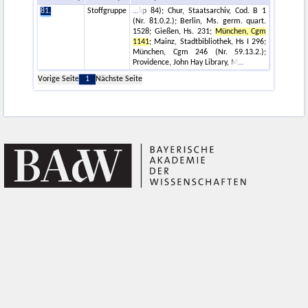
81.
Stoffgruppe
kp 84); Chur, Staatsarchiv, Cod. B 1
(Nr. 81.0.2.); Berlin, Ms. germ. quart.
1528; Gießen, Hs. 231;
München, Cgm
1141
; Mainz, Stadtbibliothek, Hs I 296;
München, Cgm 246 (Nr. 59.13.2.);
Providence, John Hay Library, M
Vorige Seite
1
Nächste Seite