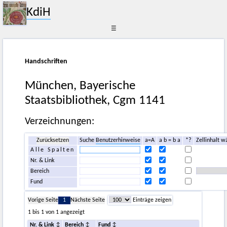
KdiH
☰
Handschriften
München, Bayerische
Staatsbibliothek, Cgm 1141
Verzeichnungen:
Zurücksetzen
Suche
Benutzerhinweise
a=A
a b = b a
*?
Zellinhalt w
Alle Spalten
Nr. & Link
Bereich
Fund
Vorige Seite
1
Nächste Seite
Einträge zeigen
1 bis 1 von 1 angezeigt
Nr. & Link
Bereich
Fund