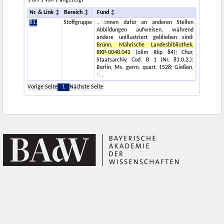
1 bis 1 von 1 angezeigt
Nr. & Link
Bereich
Fund
81.
Stoffgruppe
können dafür an anderen Stellen
Abbildungen aufweisen, während
andere unillustriert geblieben sind:
Brünn, Mährische Landesbibliothek,
RKP-0048.042
(olim Rkp 84); Chur,
Staatsarchiv, Cod. B 1 (Nr. 81.0.2.);
Berlin, Ms. germ. quart. 1528; Gießen,
H
Vorige Seite
1
Nächste Seite