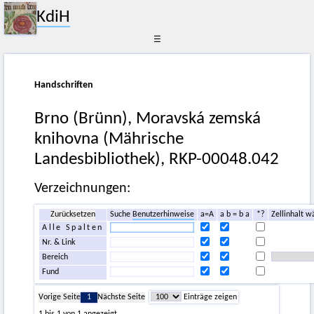
KdiH
☰
Handschriften
Brno (Brünn), Moravská zemská
knihovna (Mährische
Landesbibliothek), RKP-00048.042
Verzeichnungen:
Zurücksetzen
Suche
Benutzerhinweise
a=A
a b = b a
*?
Zellinhalt w
Alle Spalten
Nr. & Link
Bereich
Fund
Vorige Seite
1
Nächste Seite
Einträge zeigen