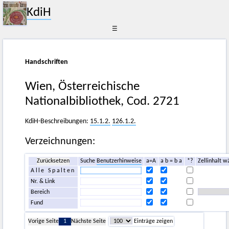
KdiH
☰
Handschriften
Wien, Österreichische
Nationalbibliothek, Cod. 2721
KdiH-Beschreibungen:
15.1.2.
126.1.2.
Verzeichnungen:
Zurücksetzen
Suche
Benutzerhinweise
a=A
a b = b a
*?
Zellinhalt w
Alle Spalten
Nr. & Link
Bereich
Fund
Vorige Seite
1
Nächste Seite
Einträge zeigen