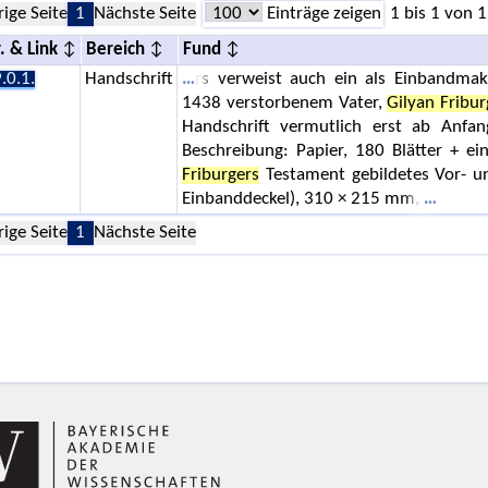
rige Seite
1
Nächste Seite
Einträge zeigen
1 bis 1 von 1
. & Link
Bereich
Fund
.0.1.
Handschrift
rs verweist auch ein als Einbandma
1438 verstorbenem Vater,
Gilyan Fribur
Handschrift vermutlich erst ab Anfa
Beschreibung: Papier, 180 Blätter + ei
Friburgers
Testament gebildetes Vor- u
Einbanddeckel), 310 × 215 mm,
rige Seite
1
Nächste Seite