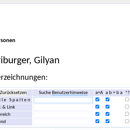
rsonen
riburger, Gilyan
rzeichnungen:
Zurücksetzen
Suche
Benutzerhinweise
a=A
a b = b a
*?
lle Spalten
. & Link
reich
und