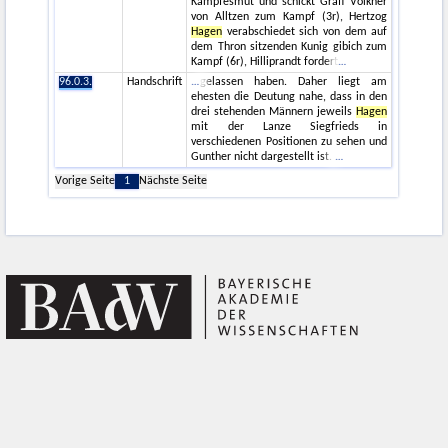
Kampfesmut und schickt Graff Volkher
von Alltzen zum Kampf (3r), Hertzog
Hagen
verabschiedet sich von dem auf
dem Thron sitzenden Kunig gibich zum
Kampf (6r), Hilliprandt fordert
96.0.3.
Handschrift
gelassen haben. Daher liegt am
ehesten die Deutung nahe, dass in den
drei stehenden Männern jeweils
Hagen
mit der Lanze Siegfrieds in
verschiedenen Positionen zu sehen und
Gunther nicht dargestellt ist.
Vorige Seite
1
Nächste Seite