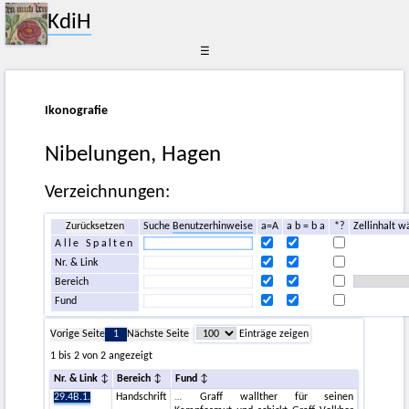
KdiH
☰
Ikonografie
Nibelungen, Hagen
Verzeichnungen:
Zurücksetzen
Suche
Benutzerhinweise
a=A
a b = b a
*?
Zellinhalt w
Alle Spalten
Nr. & Link
Bereich
Fund
Vorige Seite
1
Nächste Seite
Einträge zeigen
1 bis 2 von 2 angezeigt
Nr. & Link
Bereich
Fund
29.4B.1.
Handschrift
Graff wallther für seinen