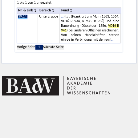
1 bis 1 von 1 angezeigt
Nr. & Link
Bereich
Fund
39.14.
Untergruppe
ktat (Frankfurt am Main 1563, 1564,
VD16 R 934, R 935, R 936) und eine
Bauordnung (Düsseldorf 1556,
VD16 R
941
) bei anderen Offizinen erscheinen.
Von seinen Handschriften stehen
einige in Verbindung mit den ged
Vorige Seite
1
Nächste Seite