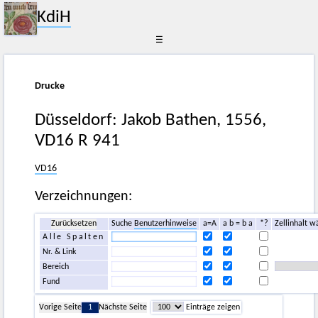
KdiH
☰
Drucke
Düsseldorf: Jakob Bathen, 1556,
VD16 R 941
VD16
Verzeichnungen:
Zurücksetzen
Suche
Benutzerhinweise
a=A
a b = b a
*?
Zellinhalt w
Alle Spalten
Nr. & Link
Bereich
Fund
Vorige Seite
1
Nächste Seite
Einträge zeigen