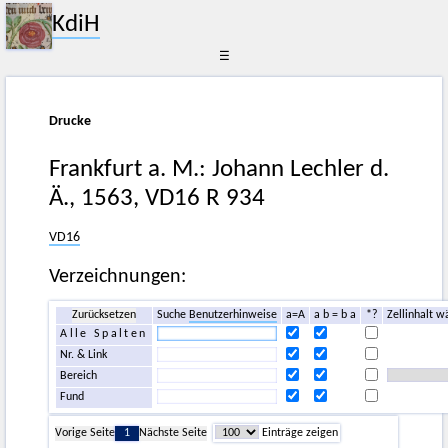
KdiH
☰
Drucke
Frankfurt a. M.: Johann Lechler d.
Ä., 1563, VD16 R 934
VD16
Verzeichnungen:
Zurücksetzen
Suche
Benutzerhinweise
a=A
a b = b a
*?
Zellinhalt w
Alle Spalten
Nr. & Link
Bereich
Fund
Vorige Seite
1
Nächste Seite
Einträge zeigen