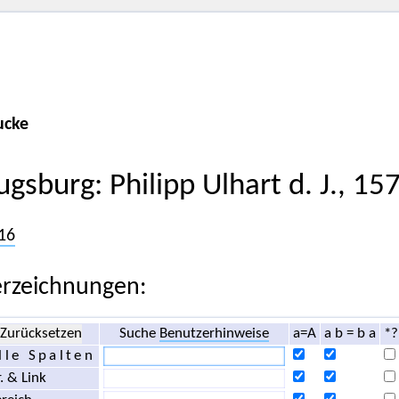
ucke
ugsburg: Philipp Ulhart d. J., 1
16
rzeichnungen:
Zurücksetzen
Suche
Benutzerhinweise
a=A
a b = b a
*?
lle Spalten
. & Link