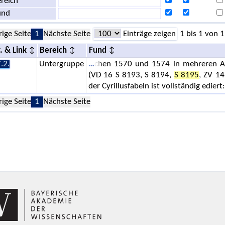
reich
und
rige Seite
1
Nächste Seite
Einträge zeigen
1 bis 1 von 1
. & Link
Bereich
Fund
.2.
Untergruppe
chen 1570 und 1574 in mehreren Auf
(VD 16 S 8193, S 8194,
S 8195
, ZV 14
der Cyrillusfabeln ist vollständig ediert:
rige Seite
1
Nächste Seite