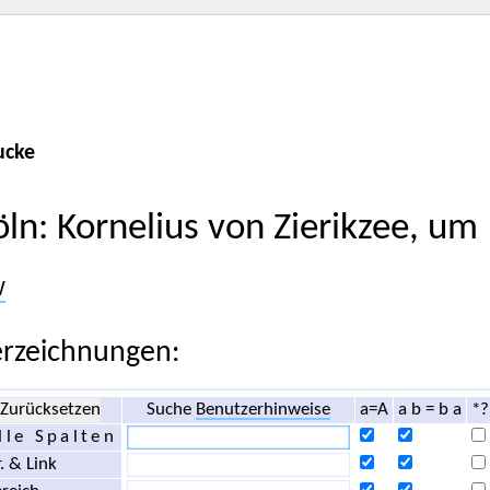
ucke
öln: Kornelius von Zierikzee, u
W
rzeichnungen:
Zurücksetzen
Suche
Benutzerhinweise
a=A
a b = b a
*?
lle Spalten
. & Link