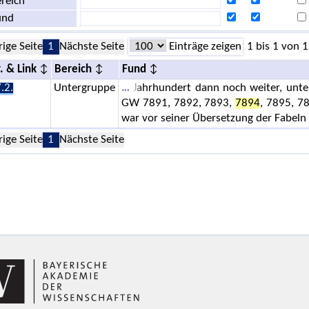
reich
und
rige Seite
1
Nächste Seite
Einträge zeigen
1 bis 1 von 1
. & Link
Bereich
Fund
.2.
Untergruppe
Jahrhundert dann noch weiter, unter
GW 7891, 7892, 7893,
7894
, 7895, 7
war vor seiner Übersetzung der Fabeln
rige Seite
1
Nächste Seite