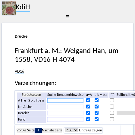
KdiH
☰
Drucke
Frankfurt a. M.: Weigand Han, um
1558, VD16 H 4074
VD16
Verzeichnungen:
Zurücksetzen
Suche
Benutzerhinweise
a=A
a b = b a
*?
Zellinhalt w
Alle Spalten
Nr. & Link
Bereich
Fund
Vorige Seite
1
Nächste Seite
Einträge zeigen