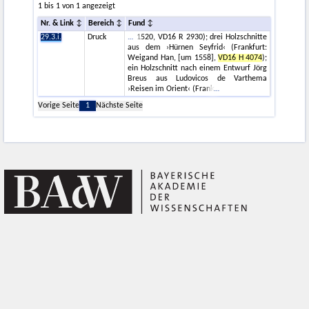
1 bis 1 von 1 angezeigt
Nr. & Link
Bereich
Fund
29.3.i.
Druck
1520, VD16 R 2930); drei Holzschnitte
aus dem ›Hürnen Seyfrid‹ (Frankfurt:
Weigand Han, [um 1558],
VD16 H 4074
);
ein Holzschnitt nach einem Entwurf Jörg
Breus aus Ludovicos de Varthema
›Reisen im Orient‹ (Frank
Vorige Seite
1
Nächste Seite