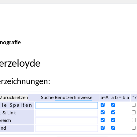
nografie
erzeloyde
rzeichnungen:
Zurücksetzen
Suche
Benutzerhinweise
a=A
a b = b a
*?
lle Spalten
. & Link
reich
und