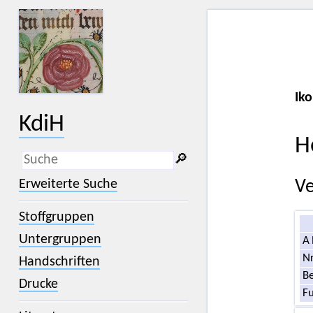
Iko
KdiH
H
🔎︎
_
(der Unterstrich) ist Platzhalter für
Erweiterte Suche
Ve
genau ein Zeichen.
%
(das Prozentzeichen) ist Platzhalter
Stoffgruppen
für kein, ein oder mehr als ein
Zeichen.
Untergruppen
A
Nr
Handschriften
Be
Drucke
F