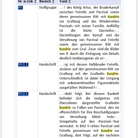
Nr. & Link
Bereich
Fund
99.
Stoffgruppe
of des König Artus, der Bruderkampf
zwischen Feirefiz und Parzival sowie
deren gemeinsamer Ritt mit
Kundrie
zur Gralburg und das Wiedersehen
Parzivals mit seiner Familie. Auffällig
ist die letzte Darstellung
Darstellungen den Kampf und die
Versöhnung von Parzival und Feirefiz
sowie den gemeinsamen Ritt mit
Kundrie
zum Gral. Zwar sind die Bilder
von R durch die Einfügung von Details
deutlich textbezogener als etw
99.0.1.
Handschrift
ung mit dessen Halbbruder Feirefiz,
alsdann auf den gemeinsamen Ritt zur
Gralburg mit der Gralbotin
Kundrie
.
Unterschiedlich ist dabei der Umgang
mit unkonventionellen Figurendetails
ausgefallen: Während Fei
99.0.5.
Handschrift
ankett folgt. Bei diesem Bankett
befindet sich die textgetreu mit
Eberzähnen dargestellte Gralbotin
Kundrie
zu Füßen von Parzival, den sie
offensichtlich für ihre Beschuldigungen
um Verzeihung bittet. Insbes
Sinngehalte auf den ›Parzival‹-Text
vermutet. In Bild 9 reiten Parzival und
Feirefiz gemeinsam mit
Kundrie
zur
Gralburg, dort folgt, auf der nächsten