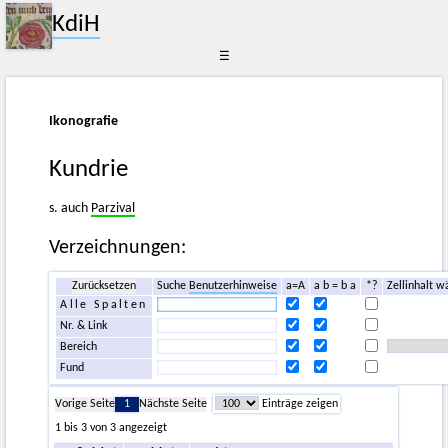
KdiH
☰
Ikonografie
Kundrie
s. auch
Parzival
Verzeichnungen:
Zurücksetzen
Suche
Benutzerhinweise
a=A
a b = b a
*?
Zellinhalt w
Alle Spalten
Nr. & Link
Bereich
Fund
Vorige Seite
1
Nächste Seite
Einträge zeigen
1 bis 3 von 3 angezeigt