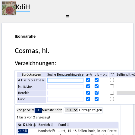
KdiH
☰
Ikonografie
Cosmas, hl.
Verzeichnungen:
Zurücksetzen
Suche
Benutzerhinweise
a=A
a b = b a
*?
Zellinhalt w
Alle Spalten
Nr. & Link
Bereich
Fund
Vorige Seite
1
Nächste Seite
Einträge zeigen
1 bis 2 von 2 angezeigt
Nr. & Link
Bereich
Fund
74.7.8.
Handschrift
ert, 15–16 Zeilen hoch, in der Breite