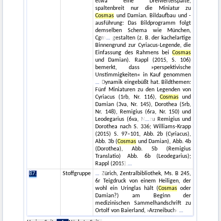
etwa eine Dreiviertelspalte,
spaltenbreit nur die Miniatur zu
Cosmas
und Damian. Bildaufbau und -
ausführung: Das Bildprogramm folgt
demselben Schema wie München,
Cgm
gestalten (z. B. der kachelartige
Binnengrund zur Cyriacus-Legende, die
Einfassung des Rahmens bei
Cosmas
und Damian). Rappl (2015, S. 106)
bemerkt, dass »perspektivische
Unstimmigkeiten« in Kauf genommen
Dynamik eingebüßt hat. Bildthemen:
Fünf Miniaturen zu den Legenden von
Cyriacus (1rb, Nr. 116),
Cosmas
und
Damian (3va, Nr. 145), Dorothea (5rb,
Nr. 148), Remigius (6ra, Nr. 150) und
Leodegarius (6va, N
zu Remigius und
Dorothea nach S. 336; Williams-Krapp
(2015) S. 97–101, Abb. 2b (Cyriacus),
Abb. 3b (
Cosmas
und Damian), Abb. 4b
(Dorothea), Abb. 5b (Remigius
Translatio) Abb. 6b (Leodegarius);
Rappl (2015),
87.
Stoffgruppe
Zürich, Zentralbibliothek, Ms. B 245,
6r Teigdruck von einem Heiligen, der
wohl ein Uringlas hält (
Cosmas
oder
Damian?) am Beginn der
medizinischen Sammelhandschrift zu
Ortolf von Baierland, ›Arzneibuch‹