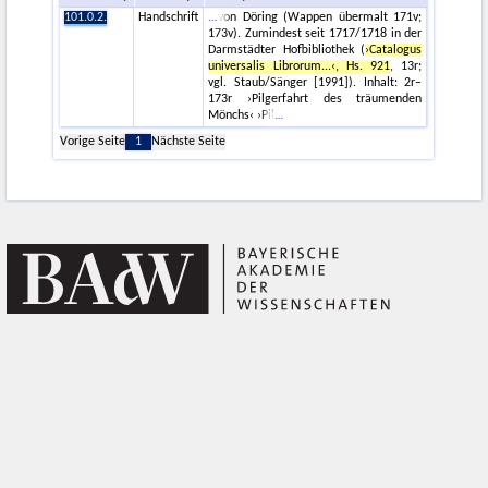
101.0.2.
Handschrift
von Döring (Wappen übermalt 171v;
173v). Zumindest seit 1717/1718 in der
Darmstädter Hofbibliothek (
›Catalogus
universalis Librorum...‹, Hs. 921
, 13r;
vgl. Staub/Sänger [1991]). Inhalt: 2r–
173r ›Pilgerfahrt des träumenden
Mönchs‹ ›Pil
Vorige Seite
1
Nächste Seite