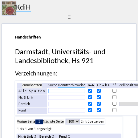
KdiH
☰
Handschriften
Darmstadt, Universitäts- und
Landesbibliothek, Hs 921
Verzeichnungen:
Zurücksetzen
Suche
Benutzerhinweise
a=A
a b = b a
*?
Zellinhalt w
Alle Spalten
Nr. & Link
Bereich
Fund
Vorige Seite
1
Nächste Seite
Einträge zeigen
1 bis 1 von 1 angezeigt
Nr. & Link
Bereich
Fund