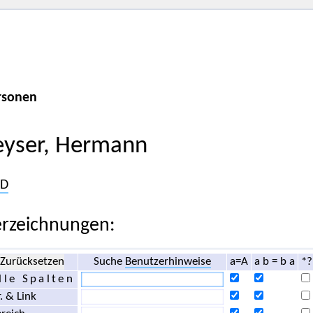
rsonen
eyser, Hermann
D
rzeichnungen:
Zurücksetzen
Suche
Benutzerhinweise
a=A
a b = b a
*?
lle Spalten
. & Link