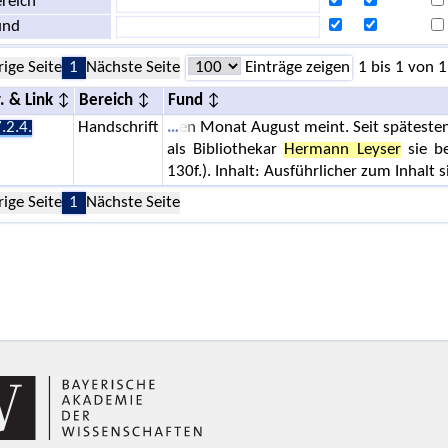
reich
und
rige Seite
1
Nächste Seite
Einträge zeigen
1 bis 1 von 1
. & Link
Bereich
Fund
.2.4.
Handschrift
en Monat August meint. Seit spätestens
als Bibliothekar
Hermann Leyser
sie be
130f.). Inhalt: Ausführlicher zum Inhalt s
rige Seite
1
Nächste Seite