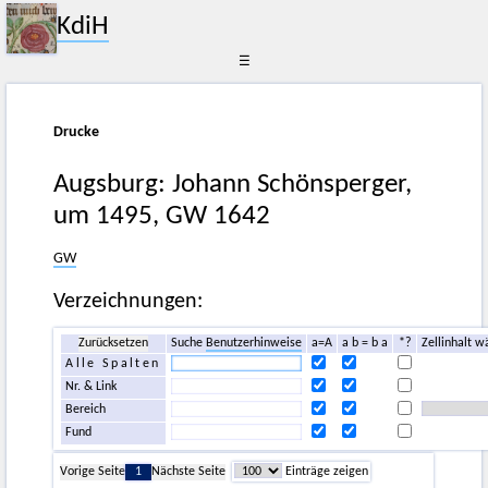
KdiH
☰
Drucke
Augsburg: Johann Schönsperger,
um 1495, GW 1642
GW
Verzeichnungen:
Zurücksetzen
Suche
Benutzerhinweise
a=A
a b = b a
*?
Zellinhalt w
Alle Spalten
Nr. & Link
Bereich
Fund
Vorige Seite
1
Nächste Seite
Einträge zeigen