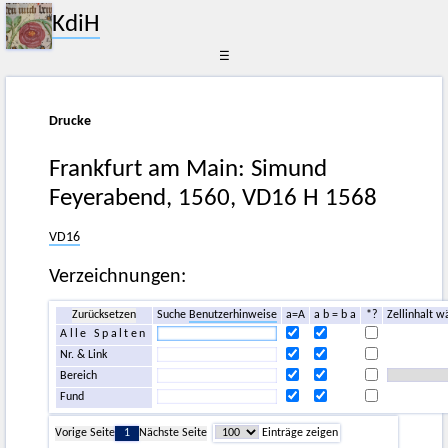
KdiH
☰
Drucke
Frankfurt am Main: Simund
Feyerabend, 1560, VD16 H 1568
VD16
Verzeichnungen:
Zurücksetzen
Suche
Benutzerhinweise
a=A
a b = b a
*?
Zellinhalt w
Alle Spalten
Nr. & Link
Bereich
Fund
Vorige Seite
1
Nächste Seite
Einträge zeigen