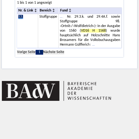
1 bis 1 von 1 angezeigt
Nr. & Link
Bereich
Fund
53.
Stoffgruppe
, Nr. 29.3.k. und 29.4A.f. sowie
Stoffgruppe 98.
›Ortnit‹/›Wolfdietrich‹): In der Ausgabe
von 1560 (
VD16 H 1568
) wurde
hauptsächlich auf Holzschnitte Hans
Brosamers für die Volksbuchausgaben
Hermann Gülfferichs
Vorige Seite
1
Nächste Seite