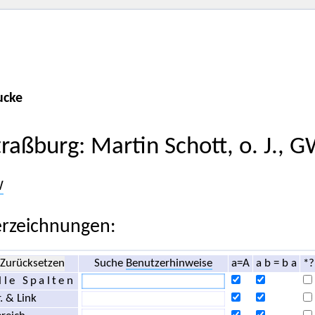
ucke
traßburg: Martin Schott, o. J.
W
rzeichnungen:
Zurücksetzen
Suche
Benutzerhinweise
a=A
a b = b a
*?
lle Spalten
. & Link