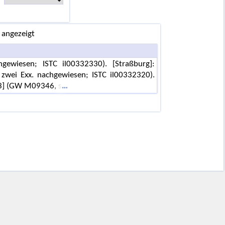
 angezeigt
ewiesen; ISTC il00332330). [Straßburg]:
 zwei Exx. nachgewiesen; ISTC il00332320).
83] (GW M09346, s