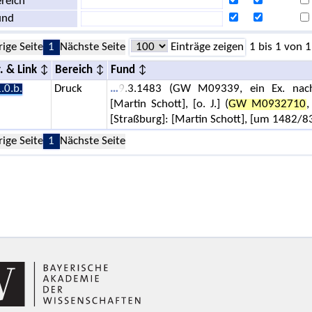
reich
und
rige Seite
1
Nächste Seite
Einträge zeigen
1 bis 1 von 1
. & Link
Bereich
Fund
.0.b.
Druck
9.3.1483 (GW M09339, ein Ex. nachg
[Martin Schott], [o. J.] (
GW M0932710
,
[Straßburg]: [Martin Schott], [um 1482/
rige Seite
1
Nächste Seite