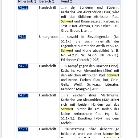
Nr. & Link
Bereich
Fund
74.2.2.
Handschrift
le der Sünderin und Büßerin.
Katharina von Alexandrien (120r) wird
mit den üblichen Attributen Rad,
Schwert
und Krone gezeigt. Farben: zu
Text 2: Rot, Altrosa, Grün, Ocker, Blau,
Grau, Braun. Litera
74.3.
Untergruppe
sowohl in Einzellegenden (Nr.
51.17.) als auch innerhalb der
Legendare nur mit den Attributen Rad,
Schwert
und Krone abgebildet (z. B.
Nr. 74.2.2., Nr. 74.7.6., Nr. 74.9.3.).
Editionen: Gierach (1928).
74.7.6.
Handschrift
m Kampf gegen den Drachen (195r),
Katharina von Alexandrien (286r) mit
den üblichen Attributen Rad,
Schwert
und Krone. Farben: Blau, Rot, Grün,
Gelb, Weiß, Schwarz. Literatur:
Kamber / Mangold [2019
74.9.3.
Handschrift
als Zeichen ihres Martyriums.
Katharina von Alexandrien (43v) stützt
sich mit beiden Händen auf das
Schwert
, hinter ihr am Boden das
kleine zerbrochene Rad (vgl. Nr.
51.17.3.), Dorothea (78v) mit dem
Körbche
77.7.1.
Handschrift
ldausstattung: 184r siebenzeilige
Initiale A, wohl von einer Nonne: im