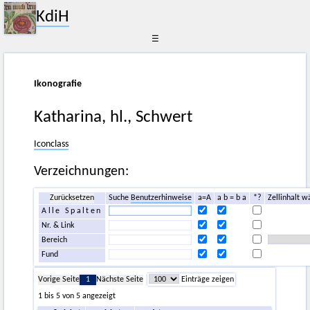
KdiH
☰
Ikonografie
Katharina, hl., Schwert
Iconclass
Verzeichnungen:
Zurücksetzen
Suche
Benutzerhinweise
a=A
a b = b a
*?
Zellinhalt w
Alle Spalten
Nr. & Link
Bereich
Fund
Vorige Seite
1
Nächste Seite
Einträge zeigen
1 bis 5 von 5 angezeigt