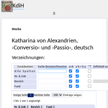
KdiH
☰
Werke
Katharina von Alexandrien,
›Conversio‹ und ›Passio‹, deutsch
Verzeichnungen:
Zurücksetzen
Suche
Benutzerhinweise
a=A
a b = b a
*?
Zellinhalt w
Alle Spalten
Nr. & Link
Bereich
Fund
Vorige Seite
1
Nächste Seite
Einträge zeigen
1 bis 1 von 1 angezeigt
Nr. & Link
Bereich
Fund