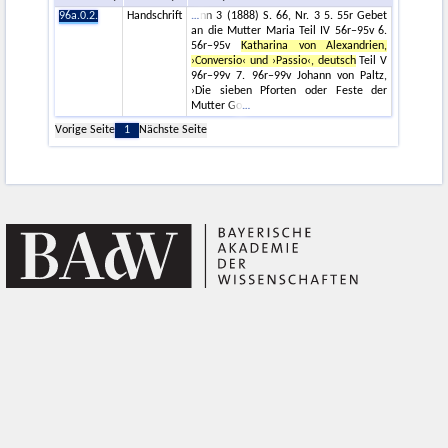
96a.0.2.
Handschrift
nn 3 (1888) S. 66, Nr. 3 5. 55r Gebet
an die Mutter Maria Teil IV 56r–95v 6.
56r–95v
Katharina von Alexandrien,
›Conversio‹ und ›Passio‹, deutsch
Teil V
96r–99v 7. 96r–99v Johann von Paltz,
›Die sieben Pforten oder Feste der
Mutter Go
Vorige Seite
1
Nächste Seite