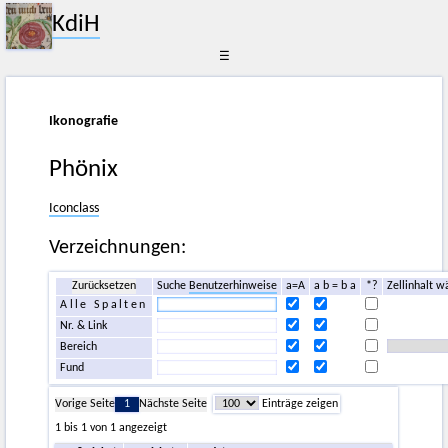
KdiH
☰
Ikonografie
Phönix
Iconclass
Verzeichnungen:
Zurücksetzen
Suche
Benutzerhinweise
a=A
a b = b a
*?
Zellinhalt w
Alle Spalten
Nr. & Link
Bereich
Fund
Vorige Seite
1
Nächste Seite
Einträge zeigen
1 bis 1 von 1 angezeigt