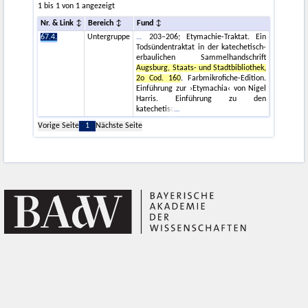
1 bis 1 von 1 angezeigt
Nr. & Link
Bereich
Fund
67.4.
Untergruppe
203–206; Etymachie-Traktat. Ein
Todsündentraktat in der katechetisch-
erbaulichen Sammelhandschrift
Augsburg, Staats- und Stadtbibliothek,
2o Cod. 160
. Farbmikrofiche-Edition.
Einführung zur ›Etymachia‹ von Nigel
Harris. Einführung zu den
katechetisc
Vorige Seite
1
Nächste Seite