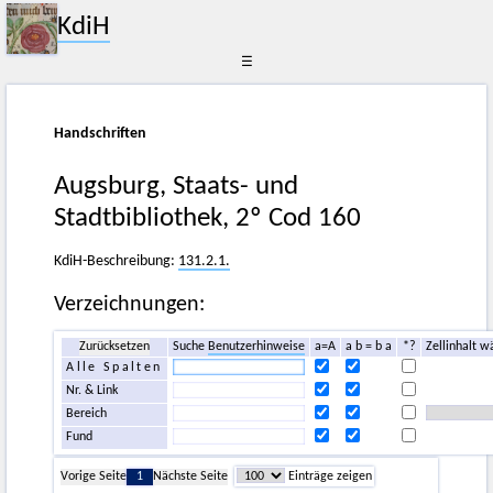
KdiH
☰
Handschriften
Augsburg, Staats- und
Stadtbibliothek, 2º Cod 160
KdiH-Beschreibung:
131.2.1.
Verzeichnungen:
Zurücksetzen
Suche
Benutzerhinweise
a=A
a b = b a
*?
Zellinhalt w
Alle Spalten
Nr. & Link
Bereich
Fund
Vorige Seite
1
Nächste Seite
Einträge zeigen