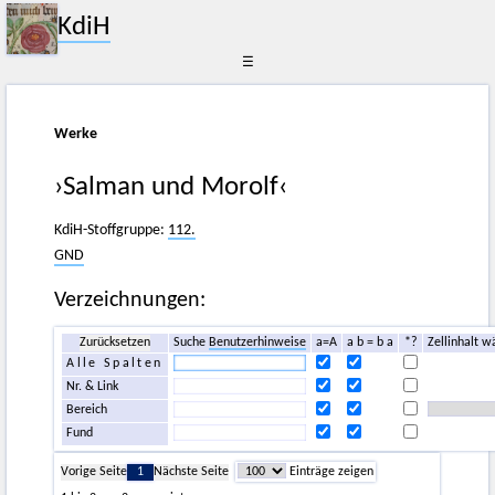
KdiH
☰
Werke
›Salman und Morolf‹
KdiH-Stoffgruppe:
112.
GND
Verzeichnungen:
Zurücksetzen
Suche
Benutzerhinweise
a=A
a b = b a
*?
Zellinhalt w
Alle Spalten
Nr. & Link
Bereich
Fund
Vorige Seite
1
Nächste Seite
Einträge zeigen