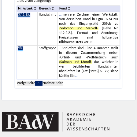
1 bis 2 von 2 angezeigt
Nr. & Link
Bereich
Fund
37.1.15.
Handschrift
mehrere Zeichner einer Werkstatt.
Von derselben Hand in Cgm 3974 nur
noch das Eingangsbild 209vb zu
›Salomon und Markolf‹
(siehe Nr.
112.2.2.). Format und Anordnung:
Freigelassen sind halbseitige
Bildräume stets vor Te
98.
Stoffgruppe
berliefert sind. Eine Ausnahme stellt
in diesem Zusammenhang neben
›Ortnit‹ und ›Wolfdietrich‹ auch
›Salman und Morolf‹
dar, welcher in
vier bebilderten Handschriften
überliefert ist (Ott [1995] S. 72; siehe
künftig Sto
Vorige Seite
1
Nächste Seite