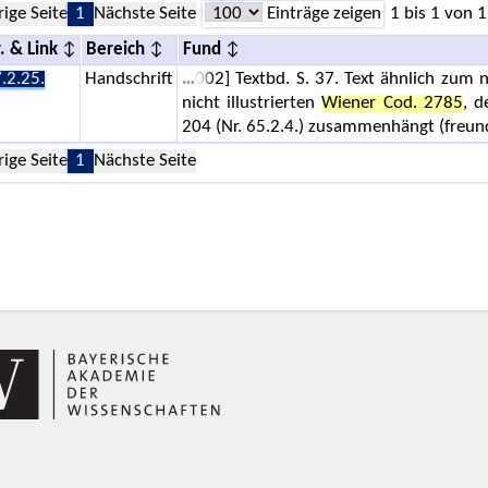
rige Seite
1
Nächste Seite
Einträge zeigen
1 bis 1 von 1
. & Link
Bereich
Fund
.2.25.
Handschrift
002] Textbd. S. 37. Text ähnlich zum
nicht illustrierten
Wiener Cod. 2785
, d
204 (Nr. 65.2.4.) zusammenhängt (freun
rige Seite
1
Nächste Seite