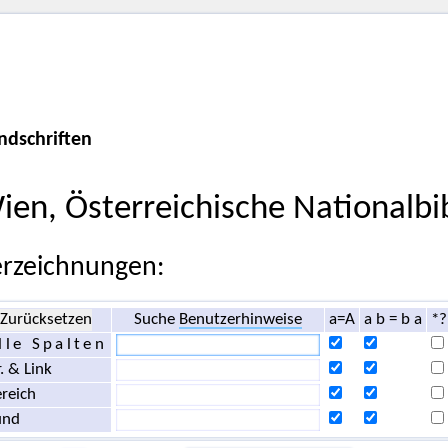
ndschriften
ien, Österreichische Nationalbi
rzeichnungen:
Zurücksetzen
Suche
Benutzerhinweise
a=A
a b = b a
*?
lle Spalten
. & Link
reich
und