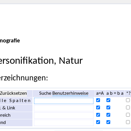
nografie
ersonifikation, Natur
rzeichnungen:
Zurücksetzen
Suche
Benutzerhinweise
a=A
a b = b a
*?
lle Spalten
. & Link
reich
und