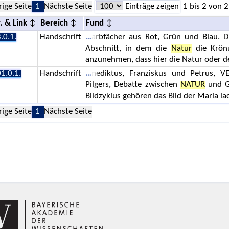
rige Seite
1
Nächste Seite
Einträge zeigen
1 bis 2 von 2
. & Link
Bereich
Fund
.0.1.
Handschrift
arbfächer aus Rot, Grün und Blau. D
Abschnitt, in dem die
Natur
die Krönu
anzunehmen, dass hier die Natur oder d
1.0.1.
Handschrift
nediktus, Franziskus und Petrus, V
Pilgers, Debatte zwischen
NATUR
und G
Bildzyklus gehören das Bild der Maria lac
rige Seite
1
Nächste Seite