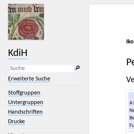
Iko
KdiH
P
🔎︎
_
(der Unterstrich) ist Platzhalter für
Erweiterte Suche
Ve
genau ein Zeichen.
%
(das Prozentzeichen) ist Platzhalter
Stoffgruppen
für kein, ein oder mehr als ein
Zeichen.
Untergruppen
A
Nr
Handschriften
Be
Drucke
F