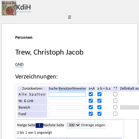
KdiH
☰
Personen
Trew, Christoph Jacob
GND
Verzeichnungen:
Zurücksetzen
Suche
Benutzerhinweise
a=A
a b = b a
*?
Zellinhalt w
Alle Spalten
Nr. & Link
Bereich
Fund
Vorige Seite
1
Nächste Seite
Einträge zeigen
1 bis 1 von 1 angezeigt