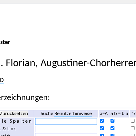
ster
t. Florian, Augustiner-Chorherren
D
rzeichnungen:
Zurücksetzen
Suche
Benutzerhinweise
a=A
a b = b a
*?
lle Spalten
. & Link