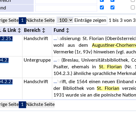
reich
und
rige Seite
1
Nächste Seite
Einträge zeigen
1 bis 3 von 3
. & Link
Bereich
Fund
.2.25.
Handschrift
kalisierung: St. Florian (Oberösterre
wohl aus dem
Augustiner-Chorherr
Vermerke (1r, 93v) hinweisen (vgl. auc
4.2.
Untergruppe
e (Breslau, Universitätsbibliothek, 
Psalter, ehemals in
St. Florian
(Nr. 1
104.2.3.) ähnliche sprachliche Merkmal
4.2.2.
Handschrift
hrift, die 1564 einen neuen Einband 
der Bibliothek von
St. Florian
verzeic
1931 wurde sie an die polnische Nation
rige Seite
1
Nächste Seite