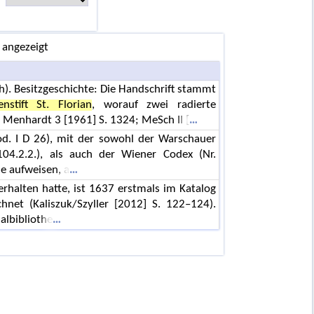
 angezeigt
ich). Besitzgeschichte: Die Handschrift stammt
enstift St. Florian
, worauf zwei radierte
h Menhardt 3 [1961] S. 1324; MeSch II [
Cod. I D 26), mit der sowohl der Warschauer
04.2.2.), als auch der Wiener Codex (Nr.
e aufweisen, a
erhalten hatte, ist 1637 erstmals im Katalog
hnet (Kaliszuk/Szyller [2012] S. 122–124).
albibliothe